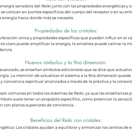
la energía sanadora del Reiki junto con las propiedades energéticas y cu
es se colocan en puntos específicos del cuerpo del receptor o en su e
 la energía hacia donde más se necesite.
Propiedades de los cristales:
a vibración única y propiedades específicas que pueden influir en el 
rzo claro puede amplificar la energía, la amatista puede calmar la me
dancia.
Nuevos símbolos y la 9na dimensión:
 avanzado, se enseñan símbolos adicionales que se dice que actualiz
ergía. La mención de actualizar el sistema a la 9na dimensión puede 
y conciencia espiritual alcanzados a través de la práctica y la conexi
 son comunes en todos los sistemas de Reiki, ya que las enseñanzas 
ímbolo suele tener un propósito específico, como potenciar la sanación
xión con planos superiores de conciencia.
Beneficios del Reiki con cristales:
gética: Los cristales ayudan a equilibrar y armonizar los centros de 